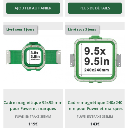
AJOUTER AU PANIER
PLUS DE DÉTAILS
Livré sous 3 jours
Livré sous 3 jours
Cadre magnétique 95x95 mm
Cadre magnétique 240x240
pour Fuwei et marques
mm pour Fuwei et marques
génériques Chinoises
génériques Chinoises
FUWEI ENTRAXE 355MM
FUWEI ENTRAXE 355MM
119
€
143
€