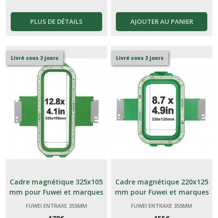
PLUS DE DÉTAILS
AJOUTER AU PANIER
Livré sous 3 jours
Livré sous 3 jours
Cadre magnétique 325x105
Cadre magnétique 220x125
mm pour Fuwei et marques
mm pour Fuwei et marques
génériques Chinoises
génériques Chinoises
FUWEI ENTRAXE 355MM
FUWEI ENTRAXE 355MM