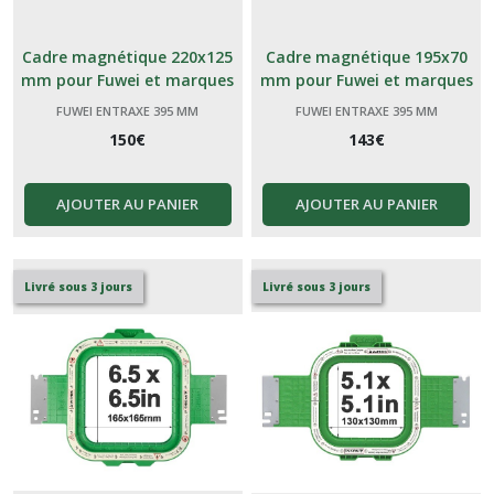
Cadre magnétique 220x125
Cadre magnétique 195x70
mm pour Fuwei et marques
mm pour Fuwei et marques
génériques Chinoises 395
génériques Chinoises 395
FUWEI ENTRAXE 395 MM
FUWEI ENTRAXE 395 MM
150
€
143
€
AJOUTER AU PANIER
AJOUTER AU PANIER
Livré sous 3 jours
Livré sous 3 jours