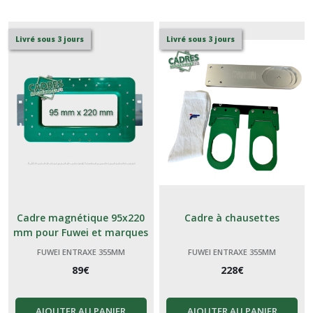
(6)
Livré sous 3 jours
Livré sous 3 jours
Fuwei
Entraxe
395
mm
(11)
Afficher
les
résultats
Cadre magnétique 95x220
Cadre à chausettes
mm pour Fuwei et marques
génériques Chinoises
FUWEI ENTRAXE 355MM
FUWEI ENTRAXE 355MM
89
€
228
€
AJOUTER AU PANIER
AJOUTER AU PANIER