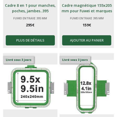
Cadre 8 en 1 pour manches,
Cadre magnétique 155x205
poches, jambes..395
mm pour Fuwei et marques
génériques Chinoises 395
FUWEI ENTRAXE 395 MM
FUWEI ENTRAXE 395 MM
295
€
159
€
PLUS DE DÉTAILS
AJOUTER AU PANIER
Livré sous 3 jours
Livré sous 3 jours