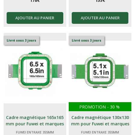
178
€
155
€
AJOUTER AU PANIER
AJOUTER AU PANIER
Livré sous 3 jours
Livré sous 3 jours
PROMOTION
-
30
%
Cadre magnétique 165x165
Cadre magnétique 130x130
mm pour Fuwei et marques
mm pour Fuwei et marques
génériques Chinoises
génériques Chinoises
FUWEI ENTRAXE 355MM
FUWEI ENTRAXE 355MM