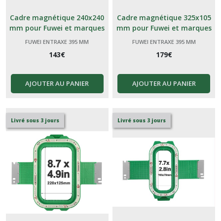
Cadre magnétique 240x240
Cadre magnétique 325x105
mm pour Fuwei et marques
mm pour Fuwei et marques
génériques Chinoises 395
génériques Chinoises 395
FUWEI ENTRAXE 395 MM
FUWEI ENTRAXE 395 MM
143
€
179
€
AJOUTER AU PANIER
AJOUTER AU PANIER
Livré sous 3 jours
Livré sous 3 jours