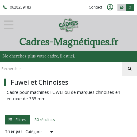
Fermer
0628259183
Contact
0
FILTRES
Tous
Cadres-Magnétiques.fr
les
produits
Ne cherchez plus votre cadre, il est ici.
Fuwei
et
Chinoises
Fuwei et Chinoises
Fuwei
Cadre pour machines FUWEI ou de marques chinoises en
Entraxe
355mm
entraxe de 355 mm
(13)
Filtres
30 résultats
Fuwei
Entraxe
Trier par
604mm