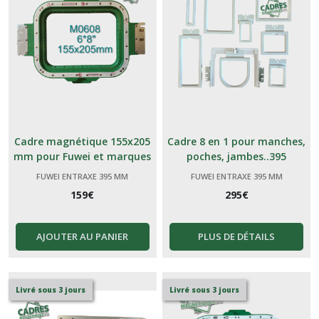
Cadre magnétique 155x205
Cadre 8 en 1 pour manches,
mm pour Fuwei et marques
poches, jambes..395
génériques Chinoises 395
FUWEI ENTRAXE 395 MM
FUWEI ENTRAXE 395 MM
159
€
295
€
AJOUTER AU PANIER
PLUS DE DÉTAILS
Livré sous 3 jours
Livré sous 3 jours