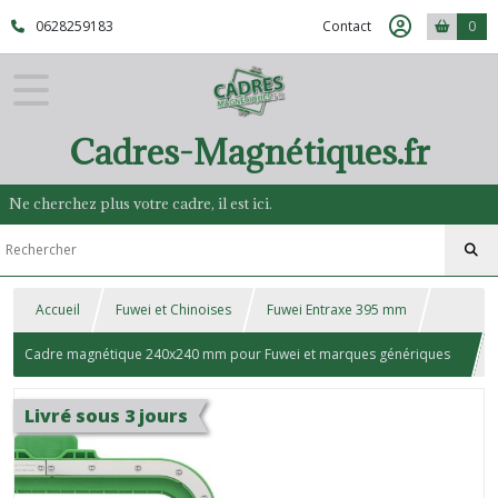
0628259183
Contact
0
Cadres-Magnétiques.fr
Ne cherchez plus votre cadre, il est ici.
Accueil
Fuwei et Chinoises
Fuwei Entraxe 395 mm
Cadre magnétique 240x240 mm pour Fuwei et marques génériques
Chinoises 395
Livré sous 3 jours