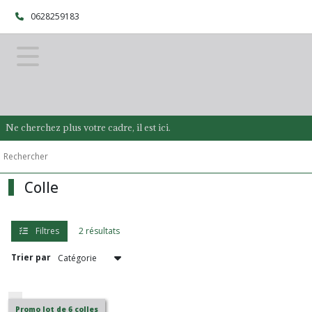
Fermer
0628259183
FILTRES
Tous
les
produits
Ne cherchez plus votre cadre, il est ici.
Renfort
et
accessoire
Colle
Hydrosoluble
(2)
Filtres
2 résultats
Intissé
Trier par
(7)
Mousse
Promo lot de 6 colles