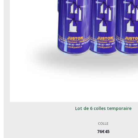
de
fixation
(1)
Afficher
les
résultats
Lot de 6 colles temporaire
COLLE
76
€
45