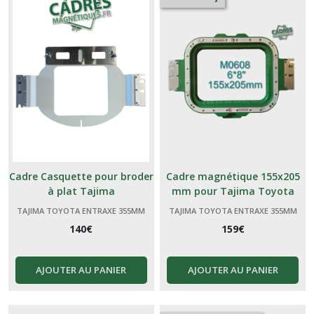
(5)
Tajima
Toyota
Entraxe
500mm
(11)
Tajima
SAI
Entraxe
406
Cadre Casquette pour broder
Cadre magnétique 155x205
mm
à plat Tajima
mm pour Tajima Toyota
(7)
TAJIMA TOYOTA ENTRAXE 355MM
TAJIMA TOYOTA ENTRAXE 355MM
140
€
159
€
Afficher
les
AJOUTER AU PANIER
AJOUTER AU PANIER
résultats