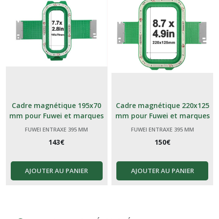
Cadre magnétique 195x70
Cadre magnétique 220x125
mm pour Fuwei et marques
mm pour Fuwei et marques
génériques Chinoises 395
génériques Chinoises 395
FUWEI ENTRAXE 395 MM
FUWEI ENTRAXE 395 MM
143
€
150
€
AJOUTER AU PANIER
AJOUTER AU PANIER