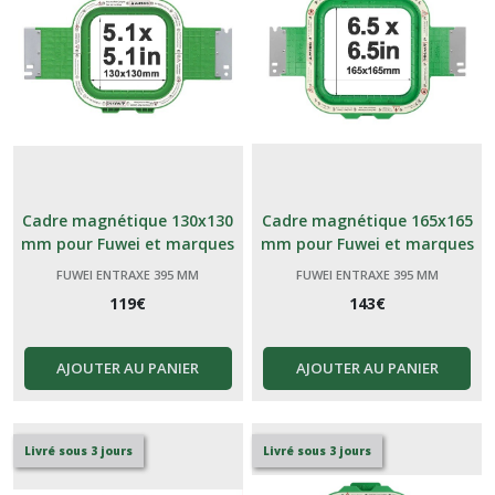
Cadre magnétique 130x130
Cadre magnétique 165x165
mm pour Fuwei et marques
mm pour Fuwei et marques
génériques Chinoises 395
génériques Chinoises 395
FUWEI ENTRAXE 395 MM
FUWEI ENTRAXE 395 MM
119
€
143
€
AJOUTER AU PANIER
AJOUTER AU PANIER
Livré sous 3 jours
Livré sous 3 jours