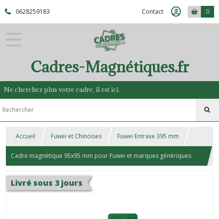
0628259183
Contact
0
Cadres-Magnétiques.fr
Ne cherchez plus votre cadre, il est ici.
Accueil
Fuwei et Chinoises
Fuwei Entraxe 395 mm
Cadre magnétique 95x95 mm pour Fuwei et marques génériques
Chinoises 395
Livré sous 3 jours