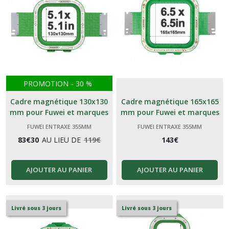
PROMOTION
-
30
%
Cadre magnétique 130x130
Cadre magnétique 165x165
mm pour Fuwei et marques
mm pour Fuwei et marques
génériques Chinoises
génériques Chinoises
FUWEI ENTRAXE 355MM
FUWEI ENTRAXE 355MM
83
€
30
AU LIEU DE
119
€
143
€
AJOUTER AU PANIER
AJOUTER AU PANIER
Livré sous 3 jours
Livré sous 3 jours