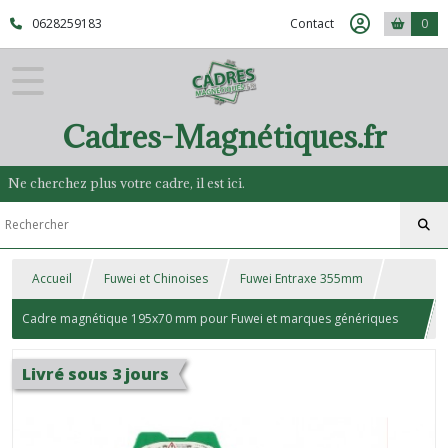
0628259183
Contact
0
Cadres-Magnétiques.fr
Ne cherchez plus votre cadre, il est ici.
Accueil
Fuwei et Chinoises
Fuwei Entraxe 355mm
Cadre magnétique 195x70 mm pour Fuwei et marques génériques
Chinoises
Livré sous 3 jours