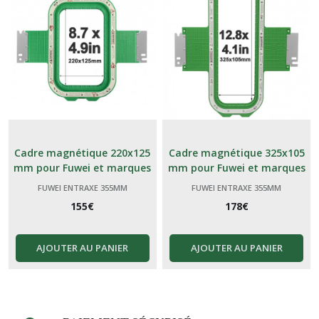
Cadre magnétique 220x125
Cadre magnétique 325x105
mm pour Fuwei et marques
mm pour Fuwei et marques
génériques Chinoises
génériques Chinoises
FUWEI ENTRAXE 355MM
FUWEI ENTRAXE 355MM
155
€
178
€
AJOUTER AU PANIER
AJOUTER AU PANIER