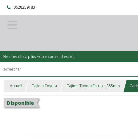
0628259183
Ne cherchez plus votre cadre, il est ici.
Accueil
Tajima Toyota
Tajima Toyota Entraxe 355mm
Cadr
Disponible