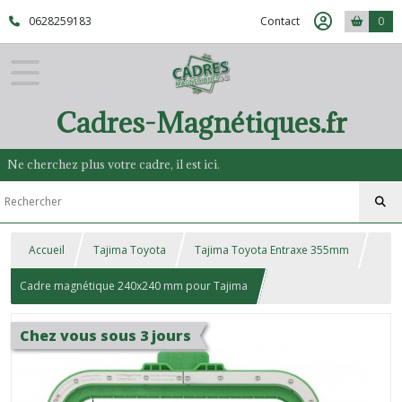
0628259183
Contact
0
Cadres-Magnétiques.fr
Ne cherchez plus votre cadre, il est ici.
Accueil
Tajima Toyota
Tajima Toyota Entraxe 355mm
Cadre magnétique 240x240 mm pour Tajima
Chez vous sous 3 jours