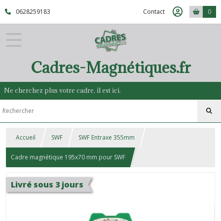
0628259183
Contact
0
Cadres-Magnétiques.fr
Ne cherchez plus votre cadre, il est ici.
Accueil
SWF
SWF Entraxe 355mm
Cadre magnétique 195x70 mm pour SWF
Livré sous 3 jours