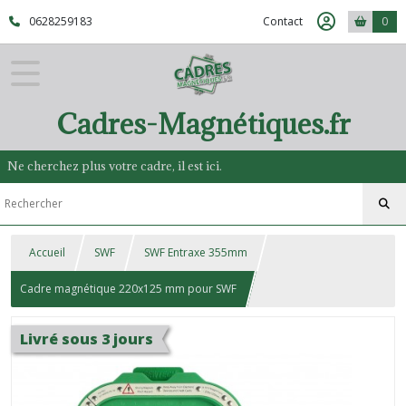
0628259183
Contact
0
Cadres-Magnétiques.fr
Ne cherchez plus votre cadre, il est ici.
Accueil
SWF
SWF Entraxe 355mm
Cadre magnétique 220x125 mm pour SWF
Livré sous 3 jours