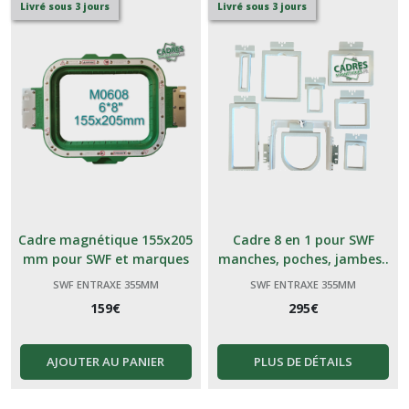
Livré sous 3 jours
Livré sous 3 jours
Cadre magnétique 155x205
Cadre 8 en 1 pour SWF
mm pour SWF et marques
manches, poches, jambes..
génériques Chinoises
SWF ENTRAXE 355MM
SWF ENTRAXE 355MM
159
€
295
€
AJOUTER AU PANIER
PLUS DE DÉTAILS