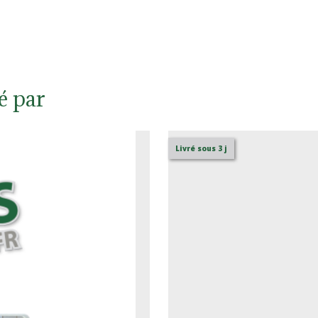
é par
Livré sous 3 j