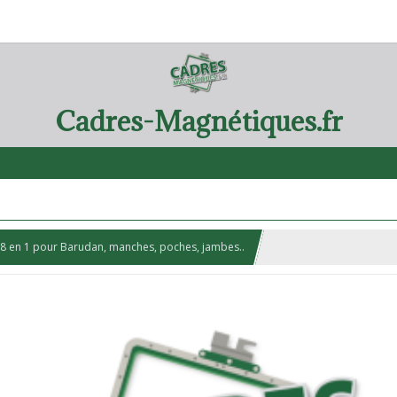
Cadres-Magnétiques.fr
8 en 1 pour Barudan, manches, poches, jambes..