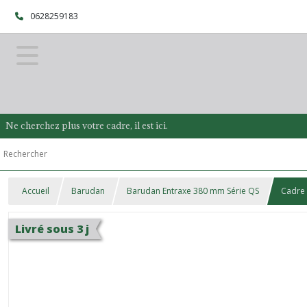
0628259183
Ne cherchez plus votre cadre, il est ici.
Accueil
Barudan
Barudan Entraxe 380 mm Série QS
Cadre 
Livré sous 3 j