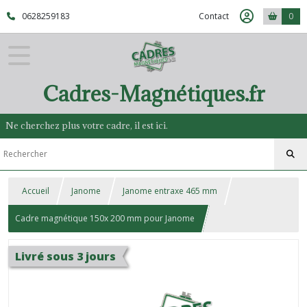
0628259183
Contact
0
Cadres-Magnétiques.fr
Ne cherchez plus votre cadre, il est ici.
Accueil
Janome
Janome entraxe 465 mm
Cadre magnétique 150x 200 mm pour Janome
Livré sous 3 jours