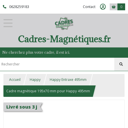
0628259183
Contact
0
Cadres-Magnétiques.fr
Ne cherchez plus votre cadre, il est ici.
Accueil
Happy
Happy Entraxe 495mm
Cadre magnétique 195x70 mm pour Happy 495mm
Livré sous 3 j